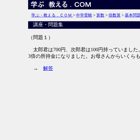
学ぶ・教える．ＣＯＭ
>
中学受験
>
算数
>
倍数算
>
基本問
講座・問題集
（問題１）
太郎君は700円、次郎君は100円持っていまし
3倍の所持金になりました。お母さんからいくら
→
解答