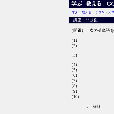
学ぶ・教える．ＣＯＭ
>
大
講座・問題集
（問題） 次の英単語を
（1）
（2）
（3）
（4）
（5）
（6）
（7）
（8）
（9）
（10）
→ 解答