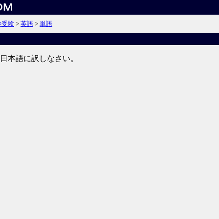
学受験
>
英語
>
単語
日本語に訳しなさい。